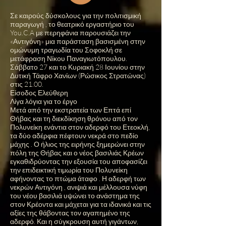
Σε καιρούς δύσκολους για την πολιτισμική
παραγωγή , το θεατρικό εργαστήριο του
You.C.A με περηφάνια παρουσιάζει την
«Αντιγόνη» μια παράσταση βασισμένη στην
ομώνυμη τραγωδία του Σοφοκλή σε
μετάφραση Νίκου Παναγιωτόπουλου.
Σάββατο 27 και το Κυριακή 28 Ιουνίου στην
Δυτική Τάφρο Χανίων (Ρώσικος Στρατώνας)
στις 21.00.
Είσοδος Ελεύθερη
Λίγα λόγια για το έργο
Μετά από την εκστρατεία των Επτά επί
Θήβας και τη διεκδίκηση θρόνου από τον
Πολυνείκη ενάντια στον αδερφό του Ετεοκλή,
τα δύο αδέρφια πέφτουν νεκρά στο πεδίο
μάχης . Ο ήλιος της ειρήνης ξημερώνει στην
πόλη της Θήβας και ο νέος βασιλιάς Κρέων
εγκαθιδρύοντας την εξουσία του αποφασίζει
την επιδεικτική τιμωρία του Πολυνείκη
αφήνοντας το πτώμα άταφο . Η αδερφή των
νεκρών Αντιγόνη , ανιψιά και μέλλουσα νύφη
του νέου βασιλιά υψώνει το ανάστημα της
στον Κρέοντα και μάχεται για τα ιδανικά και τις
αξίες της θάβοντας τον αγαπημένο της
αδερφό. Και η σύγκρουση αυτή γιγάντων,