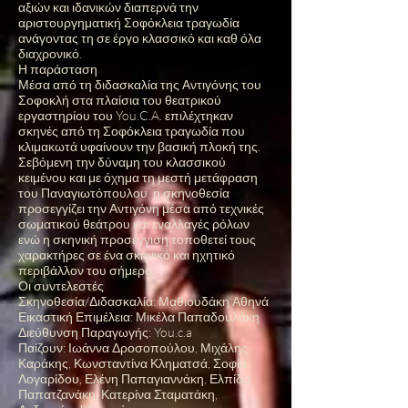
αξιών και ιδανικών διαπερνά την
αριστουργηματική Σοφόκλεια τραγωδία
ανάγοντας τη σε έργο κλασσικό και καθ όλα
διαχρονικό.
Η παράσταση
Μέσα από τη διδασκαλία της Αντιγόνης του
Σοφοκλή στα πλαίσια του θεατρικού
εργαστηρίου του You.C.A. επιλέχτηκαν
σκηνές από τη Σοφόκλεια τραγωδία που
κλιμακωτά υφαίνουν την βασική πλοκή της.
Σεβόμενη την δύναμη του κλασσικού
κειμένου και με όχημα τη μεστή μετάφραση
του Παναγιωτόπουλου, η σκηνοθεσία
προσεγγίζει την Αντιγόνη μέσα από τεχνικές
σωματικού θεάτρου και εναλλαγές ρόλων
ενώ η σκηνική προσέγγιση τοποθετεί τους
χαρακτήρες σε ένα σκηνικό και ηχητικό
περιβάλλον του σήμερα.
Οι συντελεστές
Σκηνοθεσία/Διδασκαλία: Μαθιουδάκη Αθηνά
Εικαστική Επιμέλεια: Μικέλα Παπαδουλάκη
Διεύθυνση Παραγωγής: You.c.a
Παίζουν: Ιωάννα Δροσοπούλου, Μιχάλης
Καράκης, Κωνσταντίνα Κληματσά, Σοφία
Λογαρίδου, Ελένη Παπαγιαννάκη, Ελπίδα
Παπατζανάκη, Κατερίνα Σταματάκη,