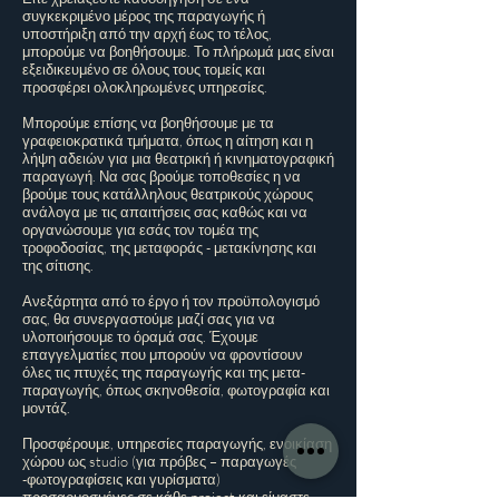
συγκεκριμένο μέρος της παραγωγής ή
υποστήριξη από την αρχή έως το τέλος,
μπορούμε να βοηθήσουμε. Το πλήρωμά μας είναι
εξειδικευμένο σε όλους τους τομείς και
προσφέρει ολοκληρωμένες υπηρεσίες.
Μπορούμε επίσης να βοηθήσουμε με τα
γραφειοκρατικά τμήματα, όπως η αίτηση και η
λήψη αδειών για μια θεατρική ή κινηματογραφική
παραγωγή. Να σας βρούμε τοποθεσίες η να
βρούμε τους κατάλληλους θεατρικούς χώρους
ανάλογα με τις απαιτήσεις σας καθώς και να
οργανώσουμε για εσάς τον τομέα της
τροφοδοσίας, της μεταφοράς - μετακίνησης και
της σίτισης.
Ανεξάρτητα από το έργο ή τον προϋπολογισμό
σας, θα συνεργαστούμε μαζί σας για να
υλοποιήσουμε το όραμά σας. Έχουμε
επαγγελματίες που μπορούν να φροντίσουν
όλες τις πτυχές της παραγωγής και της μετα-
παραγωγής, όπως σκηνοθεσία, φωτογραφία και
μοντάζ.
Προσφέρουμε, υπηρεσίες παραγωγής, ενοικίαση
χώρου ως studio (για πρόβες – παραγωγές
-φωτογραφίσεις και γυρίσματα)
προσαρμοσμένες σε κάθε project και είμαστε