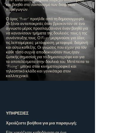
και βοηθά στο συντονισμό των διαφόρων
παραγωγών.
Ο όρος "fixer" προήλθε από τη δημοσιογραφία.
Οι ξένοι ανταποκριτές όταν βρίσκονταν σε ένα
άγνωστο μέρος προσλαμβάνανε έναν βοηθό για
να κανονίσουν τμήματα της δουλειάς τους ή της
συνέντευξης τους. Ο Fixer μεριμνούσε για όλες
τις λεπτομέρειες: μετάφραση, μεταφορά, διαμονή
και ούτω καθεξής. Οι γνώσεις που είχαν για τον
κάθε τόπο συχνά αποδεικνυόταν πως ήταν
ζωτικής σημασίας για το δημοσιογράφο και για
τα αποτελέσματα στην δουλειά του. Μετέπειτα το
"Fixing" μπήκε στον κινηματογραφικό και
τηλεοπτικό κλάδο και γενικότερα στον
καλλιτεχνικό.
ΥΠΗΡΕΣΙΕΣ
Χρειάζεστε βοήθεια για μια παραγωγή;
Είτε χρειάζεστε καθοδήγηση σε ένα