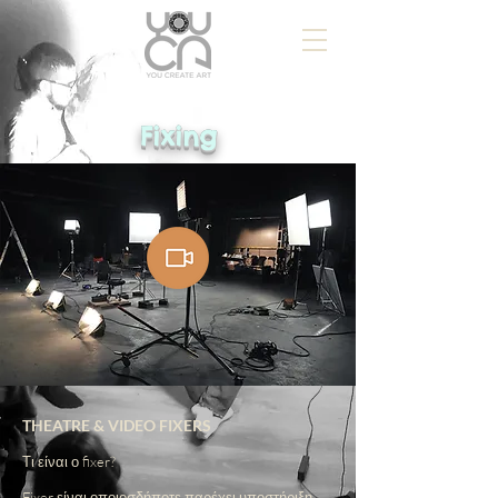
Fixing
THEATRE & VIDEO FIXERS
Τι είναι ο fixer?
Fixer είναι οποιοσδήποτε παρέχει υποστήριξη