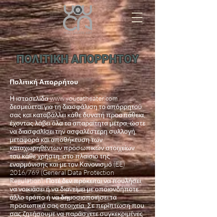
ΠΟΛΙΤΙΚΗ ΑΠΟΡΡΗΤΟΥ
Πολιτική Απορρήτου
Η ιστοσελίδα www.youcatheater.com
δεσμεύεται για τη διασφάλιση το απόρρητού
σας και καταβάλλει κάθε δυνατή προσπάθεια,
έχοντας λάβει όλα τα απαραίτητα μέτρα, ώστε
να διασφαλίσει την ασφαλέστερη συλλογή,
μεταφορά και αποθήκευση των
καταχωρηθέντων προσωπικών στοιχείων
του κάθε χρήστη, στο πλαίσιο της
εναρμόνισης και με τον Κανονισμό (EE)
2016/769 (General Data Protection
Regulation). Ποτέ δεν πρόκειται να πουλήσει,
να νοικιάσει ή να διανείμει με οποιονδήποτε
άλλο τρόπο ή να δημοσιοποιήσει τα
προσωπικά σας στοιχεία. Σε περίπτωση που
σας ζητήσουμε να παράσχετε συγκεκριμένες