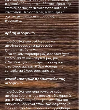
παρακολούθηση οποιουδήποτε μέρους της
επίσκεψής σας σε σελίδες εντός αυτού του
ιστότοπου. Περισσότερες λεπτομέρειες
σχετικά με τα cookies παρουσιάζονται
παρακάτω.
Χρήση δεδομένων
Τα δεδομένα που συλλέγουμε και
αποθηκεύουμε σχετικά με εσάς
χρησιμοποιούνται για:
• Να επικοινωνήσουμε μαζί σας όταν έχετε
επιλέξει να επικοινωνήσετε μαζί μας.
• Να αξιολογήσουμε την απόδοση του
ιστοτόπου μας και να βελτιώσουμε την
εμπειρία για όλους τους χρήστες.
Αποθήκευση των προσωπικών σας
δεδομένων
Τα δεδομένα που παρέχονται σε εμάς
αποθηκεύονται στους ασφαλείς διακομιστές
μας. Η διαβίβαση πληροφοριών μέσω του
Διαδικτύου δεν είναι απολύτως ασφαλής και
ως εκ τούτου δεν μπορούμε να εγγυηθούμε