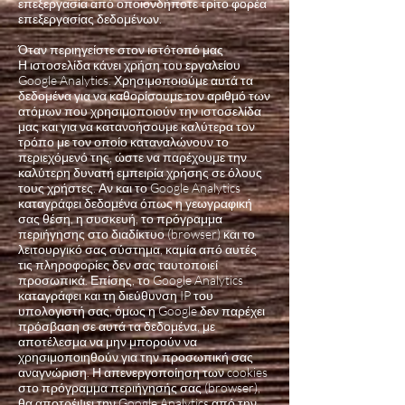
επεξεργασία από οποιονδήποτε τρίτο φορέα
επεξεργασίας δεδομένων.
Όταν περιηγείστε στον ιστότοπό μας
Η ιστοσελίδα κάνει χρήση του εργαλείου
Google Analytics. Χρησιμοποιούμε αυτά τα
δεδομένα για να καθορίσουμε τον αριθμό των
ατόμων που χρησιμοποιούν την ιστοσελίδα
μας και για να κατανοήσουμε καλύτερα τον
τρόπο με τον οποίο καταναλώνουν το
περιεχόμενό της, ώστε να παρέχουμε την
καλύτερη δυνατή εμπειρία χρήσης σε όλους
τους χρήστες. Αν και το Google Analytics
καταγράφει δεδομένα όπως η γεωγραφική
σας θέση, η συσκευή, το πρόγραμμα
περιήγησης στο διαδίκτυο (browser) και το
λειτουργικό σας σύστημα, καμία από αυτές
τις πληροφορίες δεν σας ταυτοποιεί
προσωπικά. Επίσης, το Google Analytics
καταγράφει και τη διεύθυνση IP του
υπολογιστή σας, όμως η Google δεν παρέχει
πρόσβαση σε αυτά τα δεδομένα, με
αποτέλεσμα να μην μπορούν να
χρησιμοποιηθούν για την προσωπική σας
αναγνώριση. Η απενεργοποίηση των cookies
στο πρόγραμμα περιήγησής σας (browser),
θα αποτρέψει την Google Analytics από την