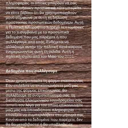
πληροφορίες, οι οποίες μπορούν να σας
ταυτοποιήσουν προσωπικά, τότε μπορείτε
να είστε βέβαιοι ότι θα χρησιμοποιηθoύν
μόνο σύμφωνα με αυτή τη δήλωση
προστασίας προσωπικών δεδομένων. Αυτή
η Πολιτική Απορρήτου παρέχει λεπτομέρειες
για το τι συμβαίνει με τα προσωπικά
δεδομένα που μας παρέχετε ή που
συλλέγουμε από εσάς. Ενδέχεται να
αλλάζουμε αυτήν την πολιτική κατά καιρούς
ενημερώνοντας αυτή τη σελίδα. Αυτή η
πολιτική ισχύει από τον Μάϊο του 2021.
Δεδομένα που συλλέγουμε
Όταν χρησιμοποιείτε τη φόρμα επικοινωνίας
Εάν επιλέξετε να επικοινωνήσετε μαζί μας
μέσω της φόρμας επικοινωνίας, θα
συλλέξουμε το ονοματεπώνυμό σας, τη
διεύθυνση ηλεκτρονικού ταχυδρομείου σας
(email), τον λόγο για τον οποίο επικοινωνείτε
μαζί μας και οποιαδήποτε πληροφορία
επιλέξετε να συμπεριλάβετε στο μήνυμά σας.
Κανένα από τα δεδομένα που παρέχετε, δεν
θα θα μεταβιβαστεί ή θα υποβληθεί σε