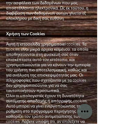
την ασφάλεια των δεδομένων που μας
αποστέλλονται ηλεκτρονικά. Ως εκ τούτου, η
διαβίβαση των δεδομένων αυτών γίνεται εξ
ολοκλήρου με δική σας ευθύνη.
Χρήση των Cookies
Αυτή η ιστοσελίδα χρησιμοποιεί cookies. Τα
cookies είναι μικρά αρχεία κειμένου, τα οποία
αποθηκεύονται στη συσκευή σας όταν
επισκέπτεστε αυτό τον ιστότοπο, και
χρησιμοποιούνται για να κάνουν την εμπειρία
του χρήστη πιο αποτελεσματική, καθώς και
για ανάλυση της επισκεψιμότητάς μας. Οι
πληροφορίες που σχετίζονται με τα cookies
δεν χρησιμοποιούνται για να σας
ταυτοποιήσουν προσωπικά.
Όλοι οι υπολογιστές έχουν τη δυνατότητα
αυτόματης αποδοχής ή απόρριψης cookies.
Αυτό μπορεί να γίνει ενεργοποιώντας τη
ρύθμιση στο πρόγραμμα περιήγησης που
καθορίζει τον τρόπο αντιμετώπισης των
cookies. Λάβετε υπόψη ότι, αν επιλέξετε να
απορρίψετε τα cookies, ενδέχεται να μην έχετε
πρόσβαση σε συγκεκριμένα τμήματα του