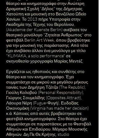
θέατρο και κινηματογράφο στην Ανώτερη
Δραματική Σχολή "Δήλος" της Δήμητρας
Χατούπη και μουσική στο Βενιζέλειο Ωδείο
Χανίων. Το 2013 πήρε Υποτροφία στην
Ακαδημία της Τέχνης του Βερολίνου,
(Akademie der Kuenste Berlin) ανέβασε τον
θεατρικό μονόλογο "Ζητείται Άνθρωπος" στο
φεστιβάλ Berlin Art Week, όπου βραβεύτηκε
για την μουσική της παράστασης. Από τότε
έχει ανεβάσει άλλον ένα μονόλογο με τίτλο
"KLIMAKA, a solo performance" σε
σκηνοθεσία-χορογραφία Μαρίας Μεντέζ.
Εργάζεται ως ηθοποιός και συνθέτης στο
θέατρο και τον κινηματογράφο. Έχει
συμμετάσχει σε μικρού και μεγάλου μήκους
ταινίες των Δημήτρη Τζέτζα (The Republic),
Γιούλη Κολοβού (Personal Responsibility),
Γιώργος Σουμελίδης (Opposites Attract),
Λάουρα Νέρη (Fugue-Φυγή), Ευδοξίας
Οικονομάκη (Virginia has made her decision)
κ.ά. Κάποιες από αυτές βραβεύτηκαν σε
φεστιβάλ κινηματογράφου. Στο θέατρο έχει
συμμετάσχει σε παραστάσεις με το Φεστιβάλ
Αθηνών και Επιδαύρου, Μέγαρο Μουσικής
Αθηνών, Δη.Πε.Θε.Κρήτης, studio