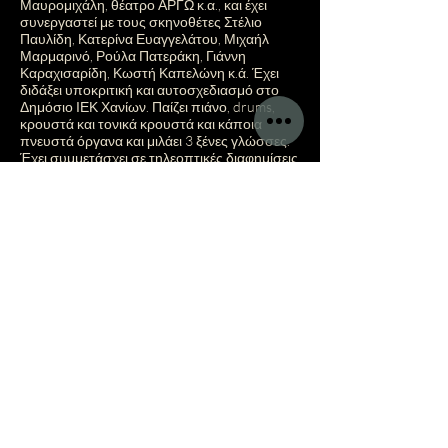
Μαυρομιχάλη, θέατρο ΑΡΓΩ κ.α., και έχει
συνεργαστεί με τους σκηνοθέτες Στέλιο
Παυλίδη, Κατερίνα Ευαγγελάτου, Μιχαήλ
Μαρμαρινό, Ρούλα Πατεράκη, Γιάννη
Καραχισαρίδη, Κωστή Καπελώνη κ.ά. Έχει
διδάξει υποκριτική και αυτοσχεδιασμό στο
Δημόσιο ΙΕΚ Χανίων. Παίζει πιάνο, drums,
κρουστά και τονικά κρουστά και κάποια
πνευστά όργανα και μιλάει 3 ξένες γλώσσες.
Έχει συμμετάσχει σε τηλεοπτικές διαφημίσεις
και κάνει σπικάζ επίσης για διαφημιστικά.
Έχει συνθέσει μουσική για 4 μικρού μήκους
στη Γερμανία και αρκετές θεατρικές
παραστάσεις από το 2011. Το να παίζει σε
μία παράσταση ως ηθοποιός και ταυτόχρονα
να συνθέτει την πρωτότυπη μουσική της
παράστασης, είναι κάτι που το έχει κάνει δυο
φορές και ήταν από τις πιο δημιουργικές
εμπειρίες της ζωής της. Χορεύει συχνά στο
σαλόνι της και απορεί που ο κόσμος δεν
χορεύει πια στα μπαρς, πηγαίνει κυρίως μόνη
της στο σινεμά, ηχογραφεί ήχους πόλης και
φύσης και φτιάχνει μουσικές φράσεις πάνω
σε περιβάλλοντα ως χόμπυ, οδηγάει
ποδήλατο και αυτοκίνητο αλλά προτιμά να
κινείται με τα μέσα μεταφοράς, ζει στα
Πατήσια, έχει αδυναμία στα φυτά, ξυπνάει