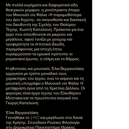
Με πολλά ευρήματα και διαφορετικά είδη
θεατρικών μορφών, η μονόπρακτη όπερα
του Μανουέλ ντε Φάλια «Η παραμυθόπερα
του Δον Κιχώτη», σε σκηνοθεσία και διασκευή
του διευθυντή της Σχολής του Θεάτρου
Τέχνης, Κωστή Καπελώνη. Πρόκειται για ένα
έργο που απευθύνεται σε μικρούς και
μεγάλους, αφού τονίζει με χιούμορ και
τρυφερότητα τα ιπποτικά ιδεώδη,
περιγράφοντας μια εποχή όπου
κυριαρχούσαν τα ηρωικά πρότυπα, οι
ρομαντικοί έρωτες, η τόλμη και το θάρρος.
Η ηθοποιός και μουσικός Έλια Βεργανελάκη
ερμηνεύει με τρόπο μοναδικό τους
χαρακτήρες του έργου, ενώ το κείμενο και τη
μουσική υπογράφει ο Μανουέλ ντε Φάλια. Η
μετάφραση έγινε από τη Χριστίνα Δέλλιου. Οι
φιγούρες είναι έργα τέχνης του Ελευθέριου
Μύστακα και τα πρωτότυπα σκηνικά του
Γιώργη Καπελώνη.
Έλια Βεργανελάκη
Γεννήθηκε το 1982 και μεγάλωσε στα Χανιά
της Κρήτης. Σπούδασε Ρώσικη Φιλολογία
στο Δημοκρίτειο Πανεπιστήμιο Θράκης,