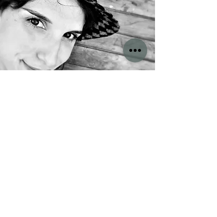
Ελεάνα Μπαϊράμογλου
play
ΣΠΟΡΑΚΙΑ messy