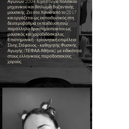
Αγώνων 2004. Εχει πτυχίο πολιτικού
μηχανικού και δίπλωμα Βυζαντινής
μουσικής. Ζει στα Χανιά από το 2017
και εργάζεται ως εκπαιδευτικός στη
δευτεροβάθμια εκπαίδευση ενώ
παράλληλα δραστηριοποιείται ως
μουσικός και χοροδιδάσκαλος.
Επιστημονική - ερευνητική επιμέλεια:
Σίνης Στέφανος - καθηγητής Φυσικής
Αγωγής (ΤΕΦΑΑ Αθήνας) με ειδικότητα
στους ελληνικούς παραδοσιακούς
χορούς.