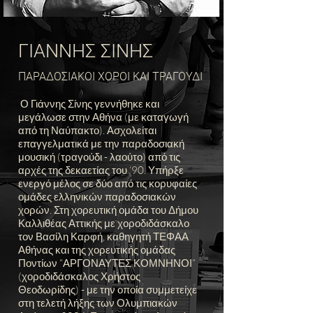
ΓΙΑΝΝΗΣ ΣΙΝΗΣ
ΠΑΡΑΔΟΣΙΑΚΟΙ ΧΟΡΟΙ ΚΑΙ ΤΡΑΓΟΥΔΙ
Ο Γιάννης Σίνης γεννήθηκε και
μεγάλωσε στην Αθήνα (με καταγωγή
από τη Ναύπακτο). Ασχολείται
επαγγελματικά με την παραδοσιακή
μουσική (τραγούδι - λαούτο) από τις
αρχές της δεκαετίας του ‘90. Υπήρξε
ενεργό μέλος σε δύο από τις κορυφαίες
ομάδες ελληνικών παραδοσιακών
χορών. Στη χορευτική ομάδα του Δήμου
Καλλιθέας Αττικής με χοροδιδάσκαλο
τον Βασίλη Καρφή, καθηγητή ΤΕΦΑΑ
Αθήνας και της χορευτικής ομάδας
Ποντίων “ΑΡΓΟΝΑΥΤΕΣ ΚΟΜΝΗΝΟΙ”
(χοροδιδάσκαλος Χρήστος
Θεοδωρίδης) - με την οποία συμμετείχε
στη τελετή λήξης των Ολυμπιακών