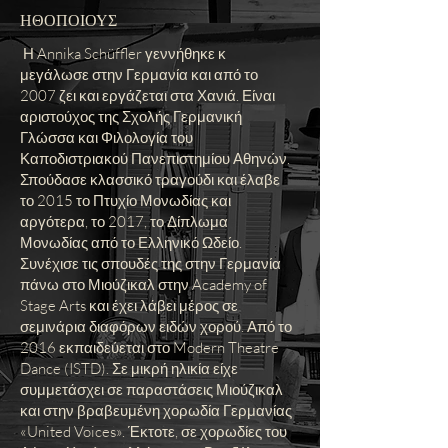
ΗΘΟΠΟΙΟΥΣ
Η Annika Schüffler γεννήθηκε κ
μεγάλωσε στην Γερμανία και από το
2007 ζει και εργάζεται στα Χανιά. Είναι
αριστούχος της Σχολής Γερμανική
Γλώσσα και Φιλολογία του
Καποδιστριακού Πανεπιστημίου Αθηνών.
Σπούδασε κλασσικό τραγούδι και έλαβε
το 2015 το Πτυχίο Μονωδίας και
αργότερα, το 2017, το Δίπλωμα
Μονωδίας από το Ελληνικό Ωδείο.
Συνέχισε τις σπουδές της στην Γερμανία
πάνω στο Μιούζικαλ στην Academy of
Stage Arts και έχει λάβει μέρος σε
σεμινάρια διαφόρων ειδών χορού. Από το
2016 εκπαιδεύεται στο Modern Theatre
Dance (ISTD). Σε μικρή ηλικία είχε
συμμετάσχει σε παραστάσεις Μιούζικαλ
και στην βραβευμένη χορωδία Γερμανίας
«United Voices». Έκτοτε, σε χορωδίες του