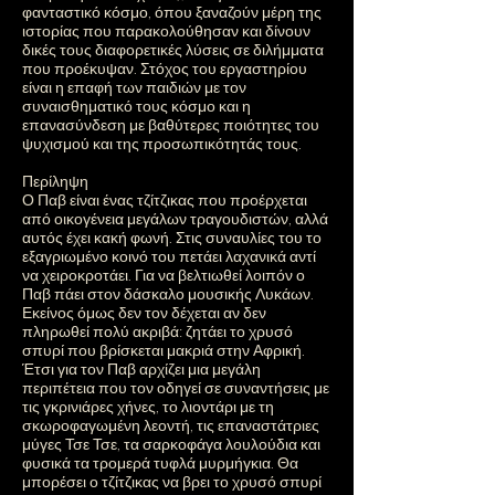
φανταστικό κόσμο, όπου ξαναζούν μέρη της
ιστορίας που παρακολούθησαν και δίνουν
δικές τους διαφορετικές λύσεις σε διλήμματα
που προέκυψαν. Στόχος του εργαστηρίου
είναι η επαφή των παιδιών με τον
συναισθηματικό τους κόσμο και η
επανασύνδεση με βαθύτερες ποιότητες του
ψυχισμού και της προσωπικότητάς τους.
Περίληψη
Ο Παβ είναι ένας τζίτζικας που προέρχεται
από οικογένεια μεγάλων τραγουδιστών, αλλά
αυτός έχει κακή φωνή. Στις συναυλίες του το
εξαγριωμένο κοινό του πετάει λαχανικά αντί
να χειροκροτάει. Για να βελτιωθεί λοιπόν ο
Παβ πάει στον δάσκαλο μουσικής Λυκάων.
Εκείνος όμως δεν τον δέχεται αν δεν
πληρωθεί πολύ ακριβά: ζητάει το χρυσό
σπυρί που βρίσκεται μακριά στην Αφρική.
Έτσι για τον Παβ αρχίζει μια μεγάλη
περιπέτεια που τον οδηγεί σε συναντήσεις με
τις γκρινιάρες χήνες, το λιοντάρι με τη
σκωροφαγωμένη λεοντή, τις επαναστάτριες
μύγες Τσε Τσε, τα σαρκοφάγα λουλούδια και
φυσικά τα τρομερά τυφλά μυρμήγκια. Θα
μπορέσει ο τζίτζικας να βρει το χρυσό σπυρί