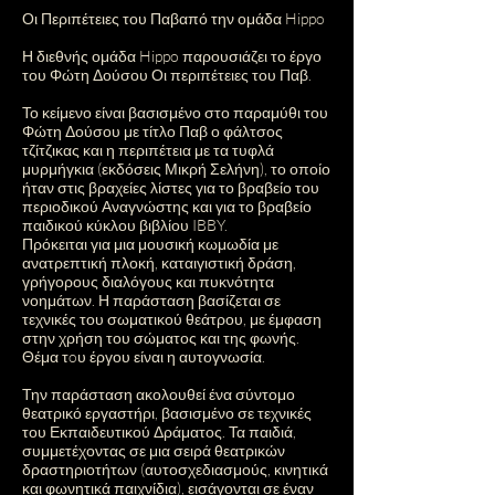
Οι Περιπέτειες του Παβαπό την ομάδα Hippo
Η διεθνής ομάδα Hippo παρουσιάζει το έργο
του Φώτη Δούσου Οι περιπέτειες του Παβ.
Το κείμενο είναι βασισμένο στο παραμύθι του
Φώτη Δούσου με τίτλο Παβ ο φάλτσος
τζίτζικας και η περιπέτεια με τα τυφλά
μυρμήγκια (εκδόσεις Μικρή Σελήνη), το οποίο
ήταν στις βραχείες λίστες για το βραβείο του
περιοδικού Αναγνώστης και για το βραβείο
παιδικού κύκλου βιβλίου IBBY.
Πρόκειται για μια μουσική κωμωδία με
ανατρεπτική πλοκή, καταιγιστική δράση,
γρήγορους διαλόγους και πυκνότητα
νοημάτων. Η παράσταση βασίζεται σε
τεχνικές του σωματικού θεάτρου, με έμφαση
στην χρήση του σώματος και της φωνής.
Θέμα τoυ έργου είναι η αυτογνωσία.
Την παράσταση ακολουθεί ένα σύντομο
θεατρικό εργαστήρι, βασισμένο σε τεχνικές
του Εκπαιδευτικού Δράματος. Τα παιδιά,
συμμετέχοντας σε μια σειρά θεατρικών
δραστηριοτήτων (αυτοσχεδιασμούς, κινητικά
και φωνητικά παιχνίδια), εισάγονται σε έναν