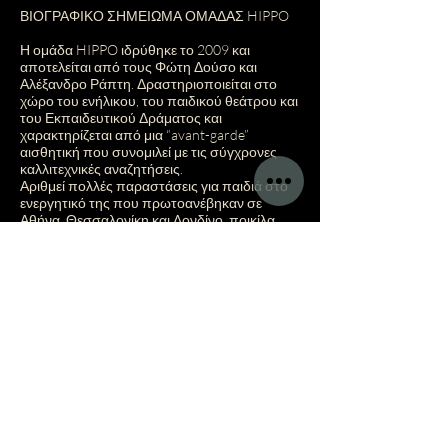
ΒΙΟΓΡΑΦΙΚΟ ΣΗΜΕΙΩΜΑ ΟΜΑΔΑΣ HIPPO
Η ομάδα HIPPO ιδρύθηκε το 2009 και
αποτελείται από τους Φώτη Δούσο και
Αλέξανδρο Ράπτη. Δραστηριοποιείται στο
χώρο του ενήλικου, του παιδικού θεάτρου και
του Εκπαιδευτικού Δράματος και
χαρακτηρίζεται από μια “avant-garde”
αισθητική που συνομιλεί με τις σύγχρονες
καλλιτεχνικές αναζητήσεις.
Αριθμεί πολλές παραστάσεις για παιδιά στο
ενεργητικό της που πρωτοανέβηκαν σε
Αθήνα, Θεσσαλονίκη και Λονδίνο, ποικίλα
θεατροπαιδαγωγικά εργαστήρια για παιδιά
και νέους, αλλά και παραστάσεις για ενήλικες
που πραγματοποιήθηκαν σε Ελλάδα και
Η.Π.Α.
Η ομάδα έχει παρουσιάσει δουλειές της σε
Ελλάδα και εξωτερικό, σε δημόσια και
ιδιωτικά σχολεία, σε θεατρικούς χώρους, σε
φεστιβάλ και σε Πανεπιστήμια: Ελλάδα,
Κύπρος, Ευρώπη(Αγγλία, Ουαλία, Γερμανία,
Λουξεμβούργο, Ελβετία, Βέλγιο), Η.Π.Α. (από
τη Νέα Υόρκη μέχρι και το Λος Άντζελες),
Καναδάς (Τορόντο, Μοντρεάλ), Αυστραλία
(Μελβούρνη, Σύδνεϋ).