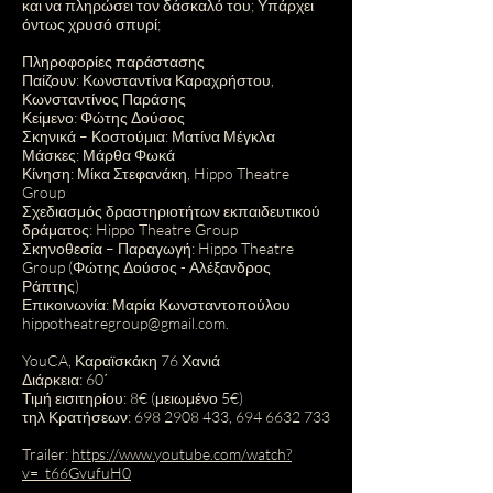
και να πληρώσει τον δάσκαλό του; Υπάρχει
όντως χρυσό σπυρί;
Πληροφορίες παράστασης
Παίζουν: Κωνσταντίνα Καραχρήστου,
Κωνσταντίνος Παράσης
Κείμενο: Φώτης Δούσος
Σκηνικά – Κοστούμια: Ματίνα Μέγκλα
Μάσκες: Μάρθα Φωκά
Κίνηση: Μίκα Στεφανάκη, Hippo Theatre
Group
Σχεδιασμός δραστηριοτήτων εκπαιδευτικού
δράματος: Hippo Theatre Group
Σκηνοθεσία – Παραγωγή: Hippo Theatre
Group (Φώτης Δούσος - Αλέξανδρος
Ράπτης)
Επικοινωνία: Μαρία Κωνσταντοπούλου
hippotheatregroup@gmail.com.
YouCA, Καραϊσκάκη 76 Χανιά
Διάρκεια: 60΄
Τιμή εισιτηρίου: 8€ (μειωμένο 5€)
τηλ Κρατήσεων: 698 2908 433, 694 6632 733
Trailer:
https://www.youtube.com/watch?
v=_t66GvufuH0