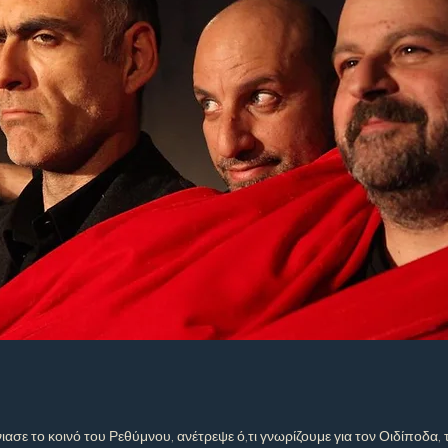
ε το κοινό του Ρεθύμνου, ανέτρεψε ό,τι γνωρίζουμε για τον Οιδίποδα, τ