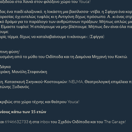
) ταξιδεύει στα Χανιά στον φιλόξενο χώρο του Youca!
δας ένα παιδί αλαζονικό, η Ιοκάστη μια βασίλισσα- ντίβα, η Σφίγγα ένα κο
ειρεσίας όχι εντελώς τυφλός κι η Αντιγόνη δίχως πρόσωπο. Α...κι ένας στ
κό δράμα για το παράλογο των ανθρώπινων πράξεων; Μήπως απλώς μι
Είμαστε τυφλοί; Ή επιλέγουμε να μην βλέπουμε; Μήπως δεν είναι όλα παρ
ουμε;
ρίς τέρμα, δίχως να καταλαβαίνουμε τι κάνουμε»; (Σφίγγα)
πινη φύση!
υσμένη από το μύθο του Οιδίποδα και τη Δαιμόνια Μηχανή του Κοκτώ.
 Δάγκα
ιεράκη, Μανόλη Στεφανάκη
η, Κατασκευή Σκηνικού-Κοστουμιών: NELMA, Θεατρολογική επιμέλεια π
Αντώνης Ξυδιανός
κριβώς στο χώρο τέχνης και θεάτρου Youca!
νέους κάτω των 15 ετών
αι 6946632733 ή στα inbox του Σχεδόν Οιδίποδα και του The Garage!