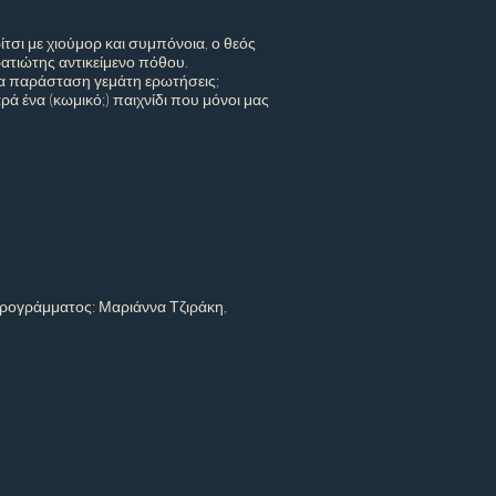
ρίτσι με χιούμορ και συμπόνοια, ο θεός
ρατιώτης αντικείμενο πόθου.
α παράσταση γεμάτη ερωτήσεις;
ά ένα (κωμικό;) παιχνίδι που μόνοι μας
ρογράμματος: Μαριάννα Τζιράκη,