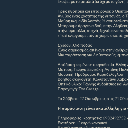
έκοψε.. με το μπαλτά (κι όχι με το γάντι
Τρεις ηθοποιοί και επτά ρόλοι: ο Οιδίπο
Άνυβος ένας χασάπης της γειτονιάς, ο Τ
Μαύρη κωμωδία λοιπόν; Ή σουρεαλιστι
Μπορούμε άραγε να δούμε την Αλήθεια; 
στήνουμε, αλλά, συχνά, ξεχνάμε να παίξ
«Γιατί ενεργούμε πάντα χωρίς σκοπό, χω
Σχεδόν...Οιδίποδας
Ένας σαρκασμός απέναντι στην ανθρώ
Μια παράσταση για 3 ηθοποιούς, εμπνε
Απόδοση κειμένου- σκηνοθεσία: Ελένη
Με τους: Γιώργο Ξενικάκη, Αντώνη Παλ
Μουσική: Πρόδρομος Καραδελόγλου
Βοηθός σκηνοθέτη: Κωνσταντίνα Χαβάκ
Οπτικό υλικό: Γιάννης Ανδρίτσιος και 
Παραγωγή: The Garage
Το Σάββατο 27 Οκτωβρίου, στις 21.00 α
Η παράσταση είναι ακατάλληλη για 
Πληροφορίες- κρατήσεις: 6932492752 κ
Εισιτήρια: 12 ευρώ κανονικό
8 ευρώ φοιτητικό και ανέργων